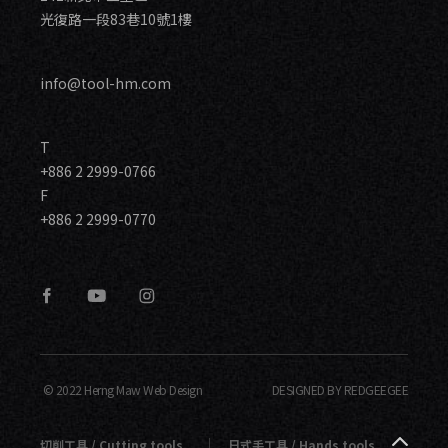
光復路一段83巷10號1樓
info@tool-hm.com
T
+886 2 2999-0766
F
+886 2 2999-0770
© 2022 Herng Maw Web Design
DESIGNED BY REDGEEGEE
切削工具 / Cutting tools
日式手工具 / Hands tools