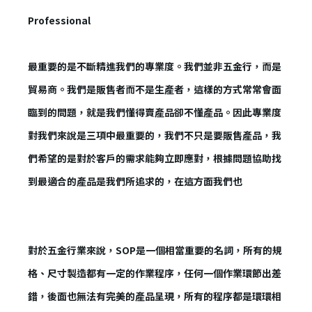
Professional
登 入
最重要的是不斷精進我們的專業度。我們並非五金行，而是
忘記密碼？
貿易商。我們是販售者而不是生產者，這樣的方式常常會面
臨到的問題，就是我們懂得賣產品卻不懂產品。因此專業度
建立專屬帳號
對我們來說是三項中最重要的，我們不只是要販售產品，我
只要再完成幾個步驟，即可完成帳號的註冊程序，
們希望的是對於客戶的需求能夠立即應對，根據問題協助找
我 要 註 冊
到最適合的產品是我們所追求的，在這方面我們也
對於五金行業來說，SOP是一個相當重要的名詞，所有的規
格、尺寸製造都有一定的作業程序，任何一個作業環節出差
錯，後面也無法有完美的產品呈現，所有的程序都是環環相