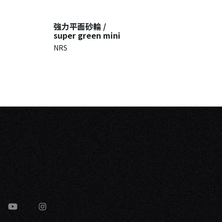
強力平面砂輪 /
網狀式研
super green mini
Mini san
NRS
NRS