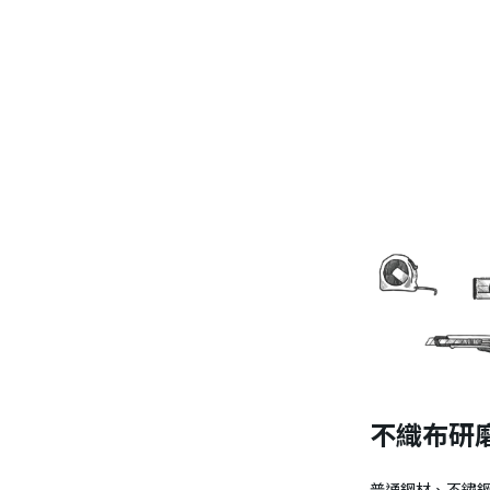
不織布研磨
普通鋼材、不鏽