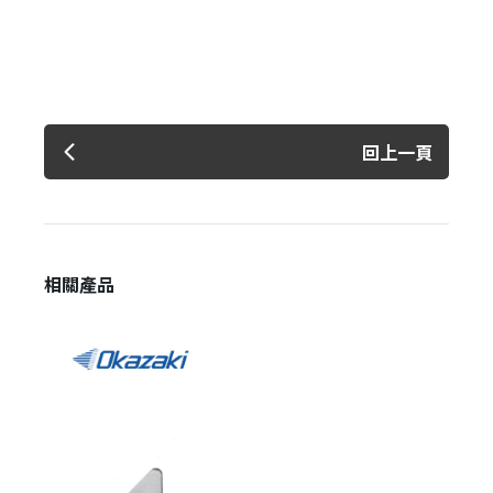
回上一頁
登 入
忘記密碼？
相關產品
建立專屬帳號
只要再完成幾個步驟，即可完成帳號的註冊程序，
我 要 註 冊